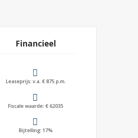
Financieel
Leaseprijs
:
v.a. € 875 p.m.
Fiscale waarde
:
€ 62035
Bijtelling
:
17%