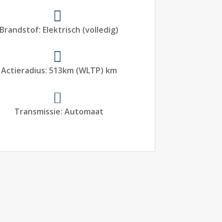
Brandstof
:
Elektrisch (volledig)
Actieradius
:
513
km (WLTP)
km
Transmissie
:
Automaat