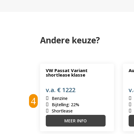
Andere keuze?
VW Passat Variant
Au
se
shortlease klasse
v.a. € 1222
v.
Benzine
Bijtelling
:
22%
Shortlease
FO
MEER INFO