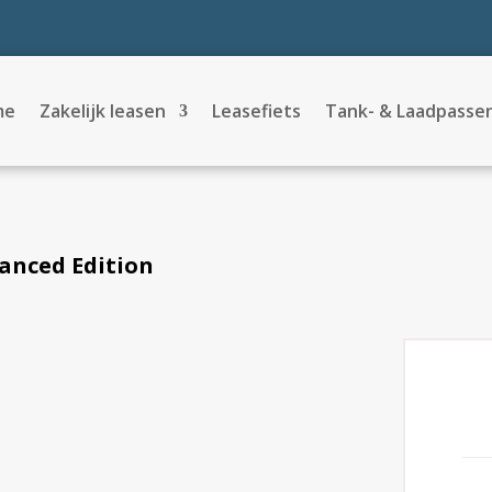
me
Zakelijk leasen
Leasefiets
Tank- & Laadpasse
anced Edition