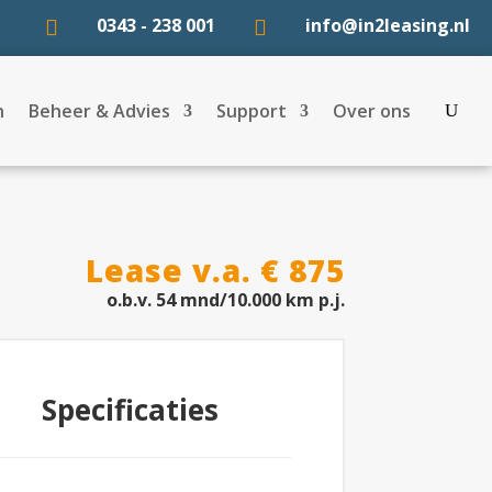
0343 - 238 001
info@in2leasing.nl


n
Beheer & Advies
Support
Over ons
Lease v.a. € 875
o.b.v. 54 mnd/10.000 km p.j.
Specificaties