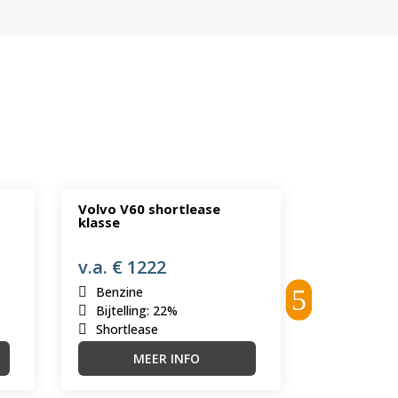
Volvo V60 shortlease
Volkswage
klasse
shortlease
v.a. € 1222
v.a. € 13
Benzine
Benzine
Bijtelling
:
22%
Bijtelling
Shortlease
Shortleas
MEER INFO
ME