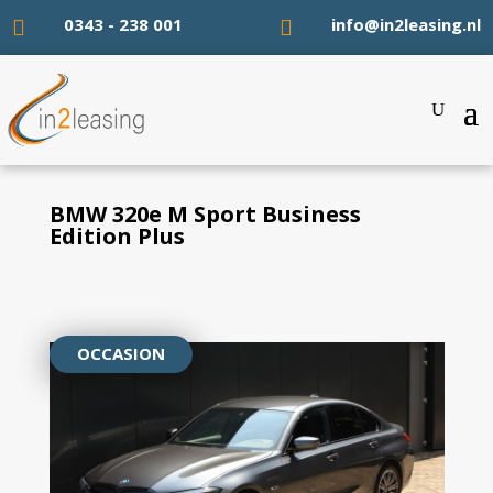
0343 - 238 001
info@in2leasing.nl


BMW 320e M Sport Business
Edition Plus
OCCASION