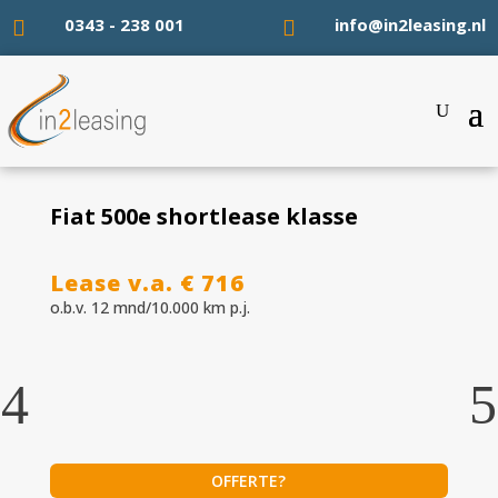
0343 - 238 001
info@in2leasing.nl


Fiat 500e shortlease klasse
Lease v.a. € 716
o.b.v. 12 mnd/10.000 km p.j.
OFFERTE?