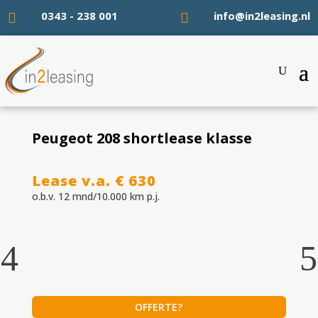
0343 - 238 001
info@in2leasing.nl


Peugeot 208 shortlease klasse
Lease v.a. € 630
o.b.v. 12 mnd/10.000 km p.j.
OFFERTE?