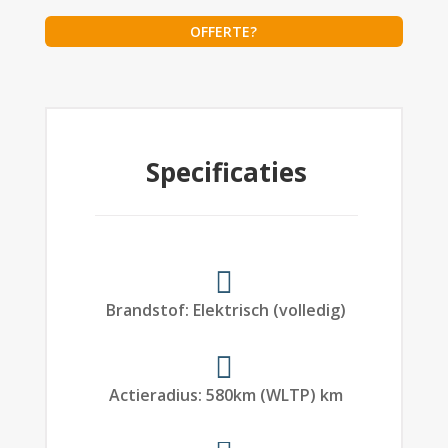
OFFERTE?
Specificaties
Brandstof
:
Elektrisch (volledig)
Actieradius
:
580
km (WLTP)
km