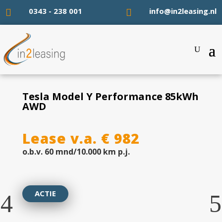
0343 - 238 001
info@in2leasing.nl


Tesla Model Y Performance 85kWh
AWD
Lease v.a. € 982
o.b.v. 60 mnd/10.000 km p.j.
ACTIE