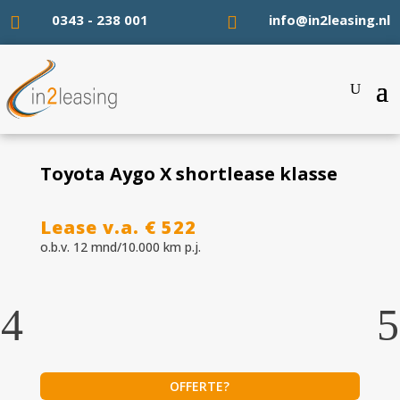
0343 - 238 001
info@in2leasing.nl


Toyota Aygo X shortlease klasse
Lease v.a. € 522
o.b.v. 12 mnd/10.000 km p.j.
OFFERTE?