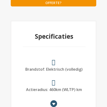
OFFERTE?
Specificaties
Brandstof
:
Elektrisch (volledig)
Actieradius
:
460
km (WLTP)
km