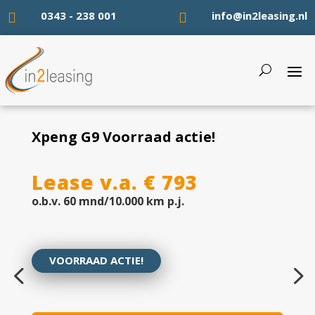
0343 - 238 001
info@in2leasing.nl


Xpeng G9 Voorraad actie!
Lease v.a. € 793
o.b.v. 60 mnd/10.000 km p.j.
VOORRAAD ACTIE!